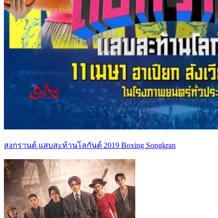
สงกรานต์ แสบสะท้านโลกันต์ 2019 Boxing Songkran