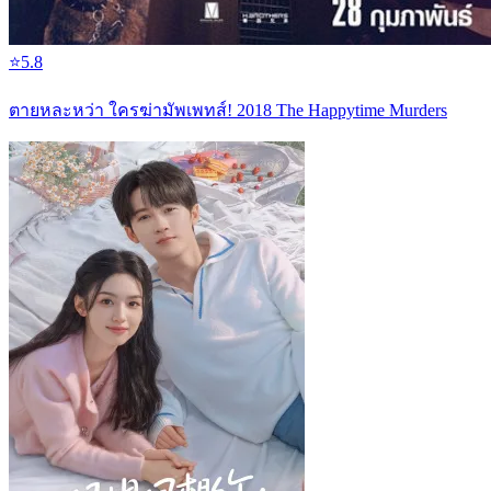
⭐
5.8
ตายหละหว่า ใครฆ่ามัพเพทส์! 2018 The Happytime Murders