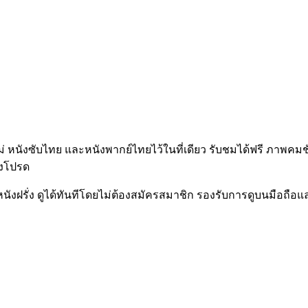
่ หนังซับไทย และหนังพากย์ไทยไว้ในที่เดียว รับชมได้ฟรี ภาพคมชั
่องโปรด
 หนังฝรั่ง ดูได้ทันทีโดยไม่ต้องสมัครสมาชิก รองรับการดูบนมือถื