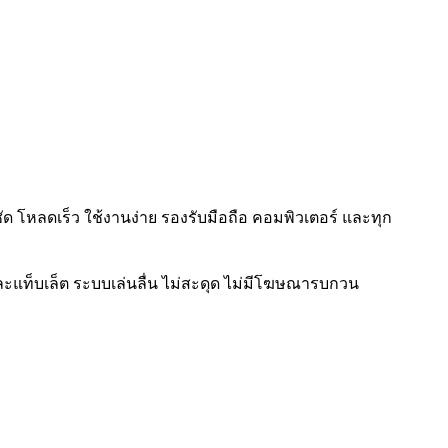
ด โหลดเร็ว ใช้งานง่าย รองรับมือถือ คอมพิวเตอร์ และทุก
อและแท็บเล็ต ระบบเล่นลื่น ไม่สะดุด ไม่มีโฆษณารบกวน