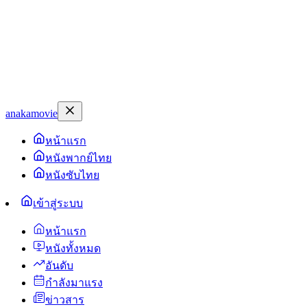
anakamovie
หน้าแรก
หนังพากย์ไทย
หนังซับไทย
เข้าสู่ระบบ
หน้าแรก
หนังทั้งหมด
อันดับ
กำลังมาแรง
ข่าวสาร