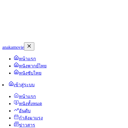
anakamovie
หน้าแรก
หนังพากย์ไทย
หนังซับไทย
เข้าสู่ระบบ
หน้าแรก
หนังทั้งหมด
อันดับ
กำลังมาแรง
ข่าวสาร