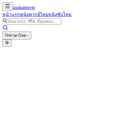
anakamovie
หน้าแรก
หนังพากย์ไทย
หนังซับไทย
TH
ภาษาไทย