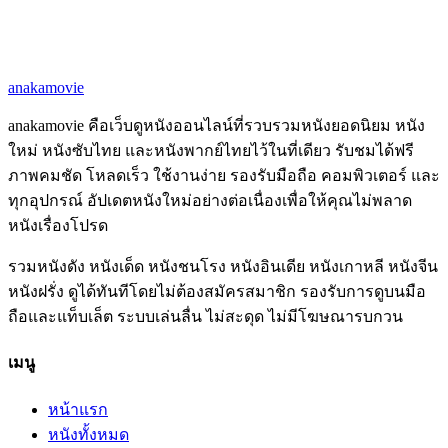
anakamovie
anakamovie คือเว็บดูหนังออนไลน์ที่รวบรวมหนังยอดนิยม หนัง
ใหม่ หนังซับไทย และหนังพากย์ไทยไว้ในที่เดียว รับชมได้ฟรี
ภาพคมชัด โหลดเร็ว ใช้งานง่าย รองรับมือถือ คอมพิวเตอร์ และ
ทุกอุปกรณ์ อัปเดตหนังใหม่อย่างต่อเนื่องเพื่อให้คุณไม่พลาด
หนังเรื่องโปรด
รวมหนังดัง หนังเด็ด หนังชนโรง หนังอินเดีย หนังเกาหลี หนังจีน
หนังฝรั่ง ดูได้ทันทีโดยไม่ต้องสมัครสมาชิก รองรับการดูบนมือ
ถือและแท็บเล็ต ระบบเล่นลื่น ไม่สะดุด ไม่มีโฆษณารบกวน
เมนู
หน้าแรก
หนังทั้งหมด