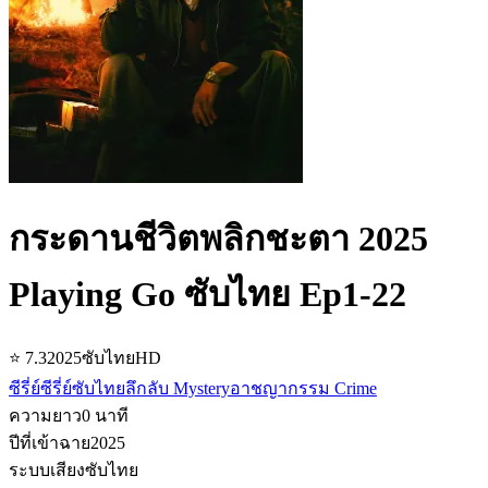
กระดานชีวิตพลิกชะตา 2025
Playing Go ซับไทย Ep1-22
⭐
7.3
2025
ซับไทย
HD
ซีรี่ย์
ซีรี่ย์ซับไทย
ลึกลับ Mystery
อาชญากรรม Crime
ความยาว
0
นาที
ปีที่เข้าฉาย
2025
ระบบเสียง
ซับไทย