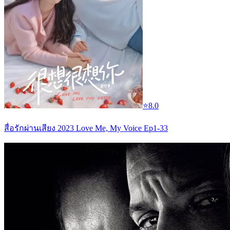
⭐
8.0
สื่อรักผ่านเสียง 2023 Love Me, My Voice Ep1-33