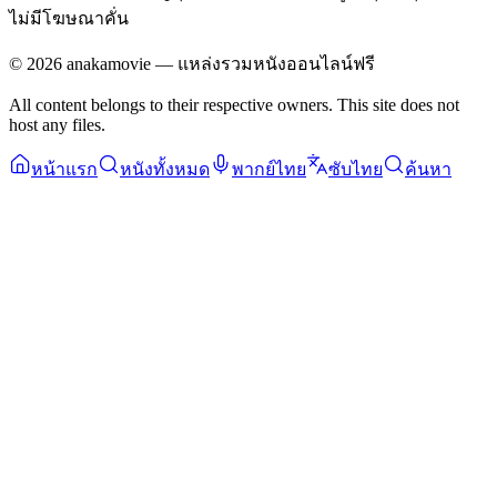
ไม่มีโฆษณาคั่น
©
2026
anakamovie — แหล่งรวมหนังออนไลน์ฟรี
All content belongs to their respective owners. This site does not
host any files.
หน้าแรก
หนังทั้งหมด
พากย์ไทย
ซับไทย
ค้นหา