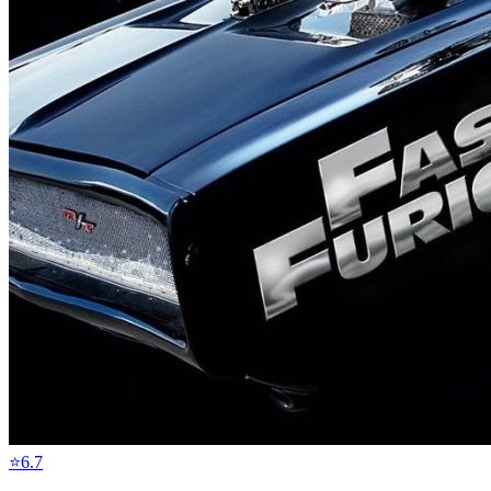
⭐
6.7