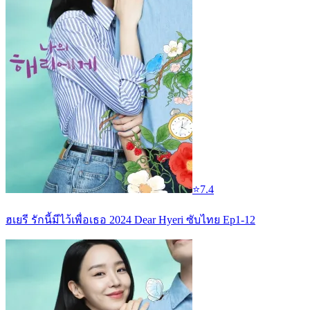
⭐
7.4
ฮเยรี รักนี้มีไว้เพื่อเธอ 2024 Dear Hyeri ซับไทย Ep1-12