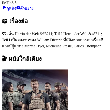
IMDb
6.5
ดูหนัง
ตัวอย่าง
📖 เรื่องย่อ
รีวิวสั้น Herrin der Welt &#8211; Teil I Herrin der Welt &#8211;
Teil I เป็นผลงานของ William Dieterle ที่มีจังหวะการเล่าเรื่องดี
และมีผู้แสดง Martha Hyer, Micheline Presle, Carlos Thompson
🎬 หนังใกล้เคียง