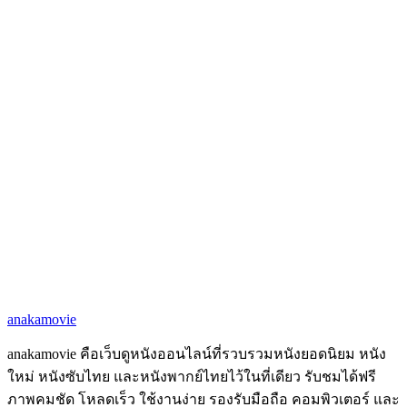
anakamovie
anakamovie คือเว็บดูหนังออนไลน์ที่รวบรวมหนังยอดนิยม หนัง
ใหม่ หนังซับไทย และหนังพากย์ไทยไว้ในที่เดียว รับชมได้ฟรี
ภาพคมชัด โหลดเร็ว ใช้งานง่าย รองรับมือถือ คอมพิวเตอร์ และ