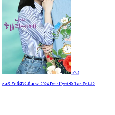
⭐
7.4
ฮเยรี รักนี้มีไว้เพื่อเธอ 2024 Dear Hyeri ซับไทย Ep1-12