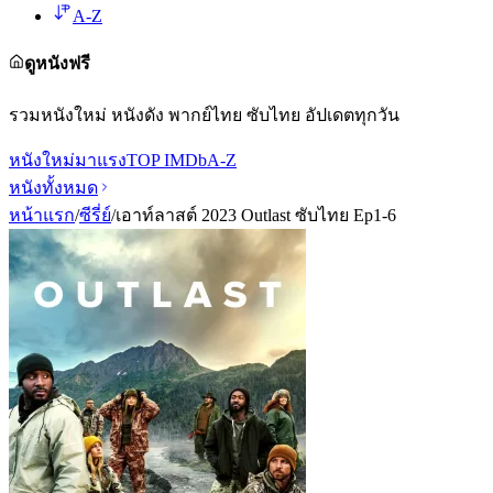
A-Z
ดูหนังฟรี
รวมหนังใหม่ หนังดัง พากย์ไทย ซับไทย อัปเดตทุกวัน
หนังใหม่
มาแรง
TOP IMDb
A-Z
หนังทั้งหมด
หน้าแรก
/
ซีรี่ย์
/
เอาท์ลาสต์ 2023 Outlast ซับไทย Ep1-6