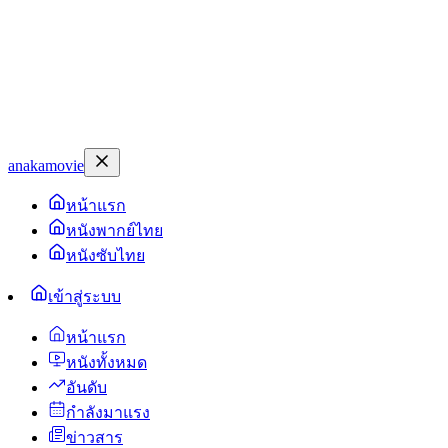
anakamovie
หน้าแรก
หนังพากย์ไทย
หนังซับไทย
เข้าสู่ระบบ
หน้าแรก
หนังทั้งหมด
อันดับ
กำลังมาแรง
ข่าวสาร