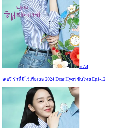
⭐
7.4
ฮเยรี รักนี้มีไว้เพื่อเธอ 2024 Dear Hyeri ซับไทย Ep1-12