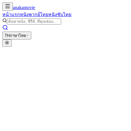
anakamovie
หน้าแรก
หนังพากย์ไทย
หนังซับไทย
TH
ภาษาไทย