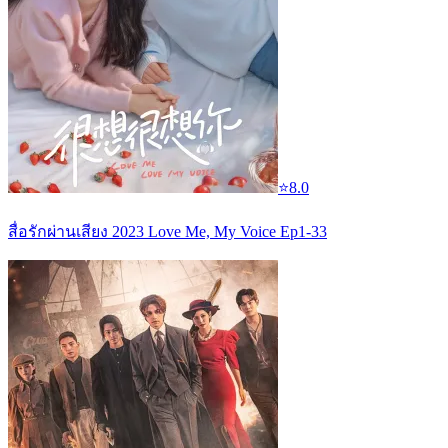
⭐
8.0
สื่อรักผ่านเสียง 2023 Love Me, My Voice Ep1-33