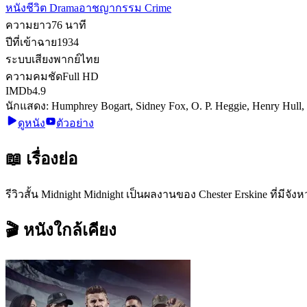
หนังชีวิต Drama
อาชญากรรม Crime
ความยาว
76
นาที
ปีที่เข้าฉาย
1934
ระบบเสียง
พากย์ไทย
ความคมชัด
Full HD
IMDb
4.9
นักแสดง:
Humphrey Bogart, Sidney Fox, O. P. Heggie, Henry Hull,
ดูหนัง
ตัวอย่าง
📖 เรื่องย่อ
รีวิวสั้น Midnight Midnight เป็นผลงานของ Chester Erskine ที่มีจัง
🎬 หนังใกล้เคียง