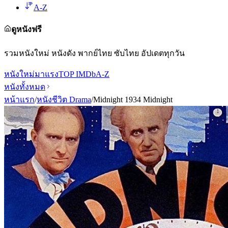
A-Z
ดูหนังฟรี
รวมหนังใหม่ หนังดัง พากย์ไทย ซับไทย อัปเดตทุกวัน
หนังใหม่
มาแรง
TOP IMDb
A-Z
หนังทั้งหมด
หน้าแรก
/
หนังชีวิต Drama
/
Midnight 1934 Midnight