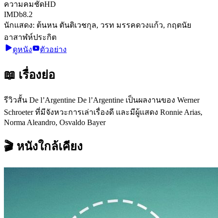
ความคมชัด
HD
IMDb
8.2
นักแสดง:
ต้นหน ตันติเวชกุล, วรท มรรคดวงแก้ว, กฤตนัย
อาสาฬห์ประกิต
ดูหนัง
ตัวอย่าง
📖 เรื่องย่อ
รีวิวสั้น De l’Argentine De l’Argentine เป็นผลงานของ Werner
Schroeter ที่มีจังหวะการเล่าเรื่องดี และมีผู้แสดง Ronnie Arias,
Norma Aleandro, Osvaldo Bayer
🎬 หนังใกล้เคียง