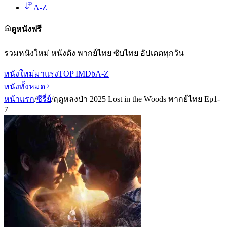
A-Z
ดูหนังฟรี
รวมหนังใหม่ หนังดัง พากย์ไทย ซับไทย อัปเดตทุกวัน
หนังใหม่
มาแรง
TOP IMDb
A-Z
หนังทั้งหมด
หน้าแรก
/
ซีรี่ย์
/
ฤดูหลงป่า 2025 Lost in the Woods พากย์ไทย Ep1-
7