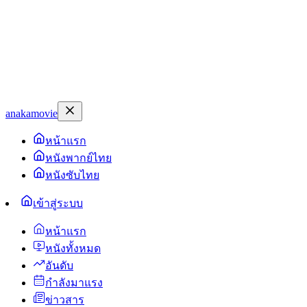
anakamovie
หน้าแรก
หนังพากย์ไทย
หนังซับไทย
เข้าสู่ระบบ
หน้าแรก
หนังทั้งหมด
อันดับ
กำลังมาแรง
ข่าวสาร