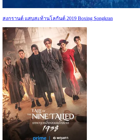
สงกรานต์ แสบสะท้านโลกันต์ 2019 Boxing Songkran