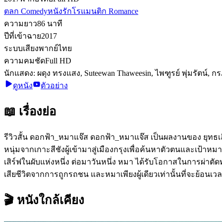
ตลก Comedy
หนังรักโรแมนติก Romance
ความยาว
86
นาที
ปีที่เข้าฉาย
2017
ระบบเสียง
พากย์ไทย
ความคมชัด
Full HD
นักแสดง:
ผดุง ทรงแสง, Suteewan Thaweesin, ไพฑูรย์ พุ่มรัตน์, ก
ดูหนัง
ตัวอย่าง
📖 เรื่องย่อ
รีวิวสั้น ดอกฟ้า_หมาแจ๊ส ดอกฟ้า_หมาแจ๊ส เป็นผลงานของ ยุทธเลิศ 
หนุ่มจากเกาะสีชังผู้เข้ามาสู่เมืองกรุงเพื่อค้นหาตัวตนและเป้าหมายท
เสิร์ฟในผับแห่งหนึ่ง ต่อมาวันหนึ่ง หมา ได้รับโอกาสในการผ่าต
เสียชีวิตจากการถูกรถชน และหมาเพียงผู้เดียวเท่านั้นที่จะย้อน
🎬 หนังใกล้เคียง