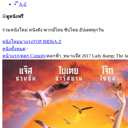
A-Z
ดูหนังฟรี
รวมหนังใหม่ หนังดัง พากย์ไทย ซับไทย อัปเดตทุกวัน
หนังใหม่
มาแรง
TOP IMDb
A-Z
หนังทั้งหมด
หน้าแรก
/
ตลก Comedy
/
ดอกฟ้า_หมาแจ๊ส 2017 Lady &amp; The Ja