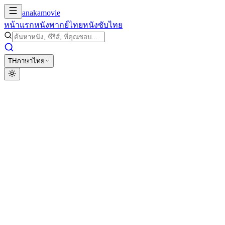
anakamovie
หน้าแรก
หนังพากย์ไทย
หนังซับไทย
TH
ภาษาไทย