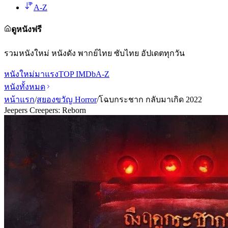
A-Z
ดูหนังฟรี
รวมหนังใหม่ หนังดัง พากย์ไทย ซับไทย อัปเดตทุกวัน
หนังใหม่
มาแรง
TOP IMDb
A-Z
หนังทั้งหมด
หน้าแรก
/
สยองขวัญ Horror
/
โฉบกระชาก กลับมาเกิด 2022
Jeepers Creepers: Reborn