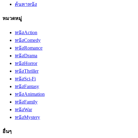
ค้นหาหนัง
หมวดหมู่
หนัง
Action
หนัง
Comedy
หนัง
Romance
หนัง
Drama
หนัง
Horror
หนัง
Thriller
หนัง
Sci-Fi
หนัง
Fantasy
หนัง
Animation
หนัง
Family
หนัง
War
หนัง
Mystery
อื่นๆ