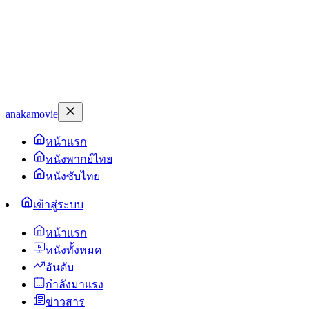
anakamovie
หน้าแรก
หนังพากย์ไทย
หนังซับไทย
เข้าสู่ระบบ
หน้าแรก
หนังทั้งหมด
อันดับ
กำลังมาแรง
ข่าวสาร