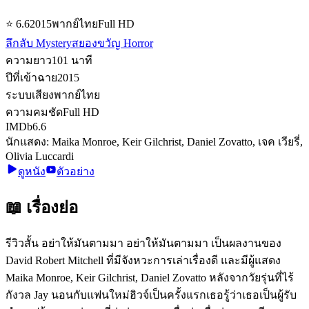
⭐
6.6
2015
พากย์ไทย
Full HD
ลึกลับ Mystery
สยองขวัญ Horror
ความยาว
101
นาที
ปีที่เข้าฉาย
2015
ระบบเสียง
พากย์ไทย
ความคมชัด
Full HD
IMDb
6.6
นักแสดง:
Maika Monroe, Keir Gilchrist, Daniel Zovatto, เจค เวียรี่,
Olivia Luccardi
ดูหนัง
ตัวอย่าง
📖 เรื่องย่อ
รีวิวสั้น อย่าให้มันตามมา อย่าให้มันตามมา เป็นผลงานของ
David Robert Mitchell ที่มีจังหวะการเล่าเรื่องดี และมีผู้แสดง
Maika Monroe, Keir Gilchrist, Daniel Zovatto หลังจากวัยรุ่นที่ไร้
กังวล Jay นอนกับแฟนใหม่ฮิวจ์เป็นครั้งแรกเธอรู้ว่าเธอเป็นผู้รับ