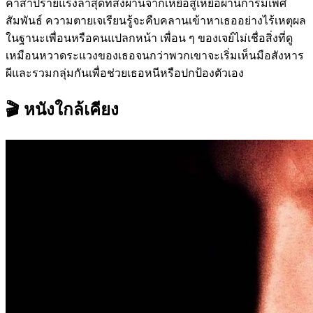
คำสาปร้ายแรงล่าสุดที่ส่งผ่านจากเหยื่อสู่เหยื่อผ่านการมีเพศ
สัมพันธ์ ความตายเจเรียนรู้จะคืบคลานเข้าหาเธออย่างไร้เหตุผล
ในฐานะเพื่อนหรือคนแปลกหน้า เพื่อน ๆ ของเจย์ไม่เชื่อสิ่งที่ดู
เหมือนหวาดระแวงของเธอจนกว่าพวกเขาจะเริ่มเห็นมือสังหาร
ผีและรวมกลุ่มกันเพื่อช่วยเธอหนีหรือปกป้องตัวเอง
🎬 หนังใกล้เคียง