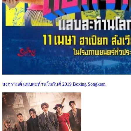
สงกรานต์ แสบสะท้านโลกันต์ 2019 Boxing Songkran