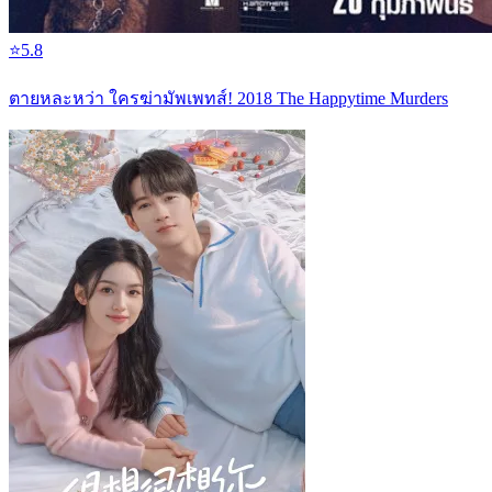
⭐
5.8
ตายหละหว่า ใครฆ่ามัพเพทส์! 2018 The Happytime Murders