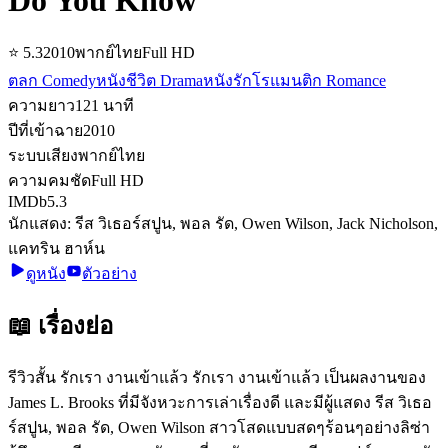
⭐
5.3
2010
พากย์ไทย
Full HD
ตลก Comedy
หนังชีวิต Drama
หนังรักโรแมนติก Romance
ความยาว
121
นาที
ปีที่เข้าฉาย
2010
ระบบเสียง
พากย์ไทย
ความคมชัด
Full HD
IMDb
5.3
นักแสดง:
รีส วิเธอร์สปูน, พอล รัด, Owen Wilson, Jack Nicholson,
แคทริน ฮาห์น
ดูหนัง
ตัวอย่าง
📖 เรื่องย่อ
รีวิวสั้น รักเรา งานเข้าแล้ว รักเรา งานเข้าแล้ว เป็นผลงานของ
James L. Brooks ที่มีจังหวะการเล่าเรื่องดี และมีผู้แสดง รีส วิเธอ
ร์สปูน, พอล รัด, Owen Wilson สาวโสดแบบสดๆร้อนๆอย่างลิซ่า