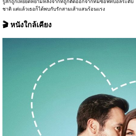
รู้สึกถูกเหยียดหยามหลังจากที่ถูกตัดออกจากทีมซอฟท์บอลระดับ
ชาติ แต่แล้วเธอก็ได้พบกับรักสามเส้าแสนร้อนแรง
🎬 หนังใกล้เคียง