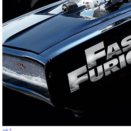
⭐
6.7