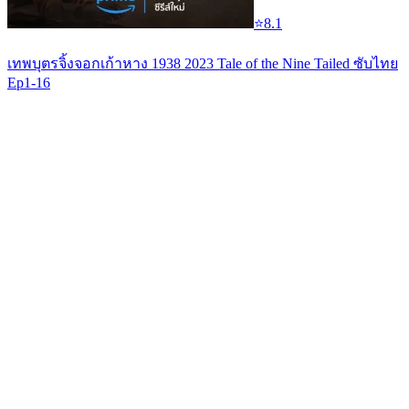
⭐
8.1
เทพบุตรจิ้งจอกเก้าหาง 1938 2023 Tale of the Nine Tailed ซับไทย
Ep1-16