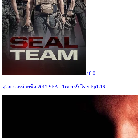
⭐
8.0
สุดยอดหน่วยซีล 2017 SEAL Team ซับไทย Ep1-16