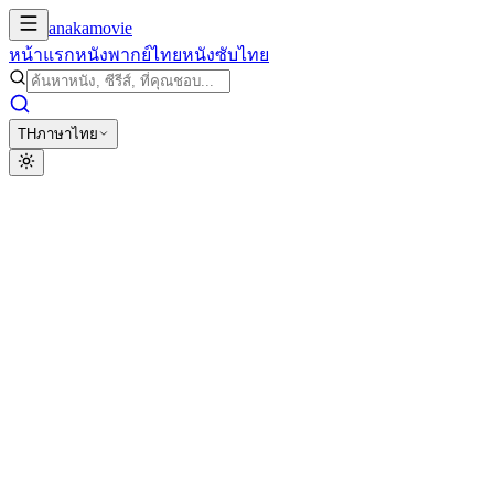
anakamovie
หน้าแรก
หนังพากย์ไทย
หนังซับไทย
TH
ภาษาไทย