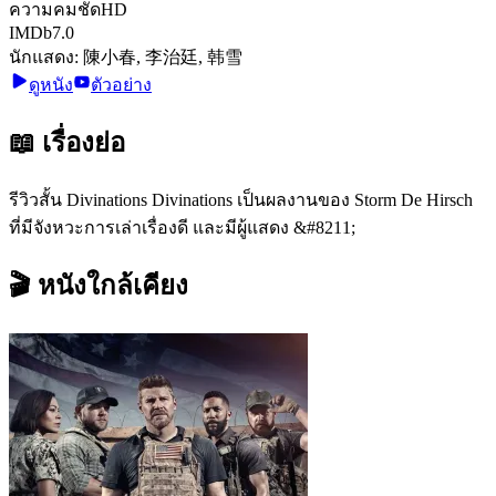
ความคมชัด
HD
IMDb
7.0
นักแสดง:
陳小春, 李治廷, 韩雪
ดูหนัง
ตัวอย่าง
📖 เรื่องย่อ
รีวิวสั้น Divinations Divinations เป็นผลงานของ Storm De Hirsch
ที่มีจังหวะการเล่าเรื่องดี และมีผู้แสดง &#8211;
🎬 หนังใกล้เคียง