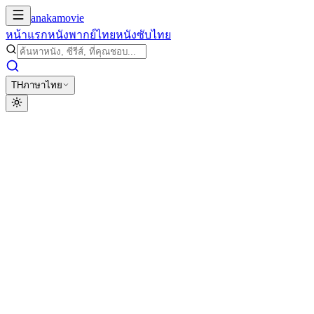
anakamovie
หน้าแรก
หนังพากย์ไทย
หนังซับไทย
TH
ภาษาไทย