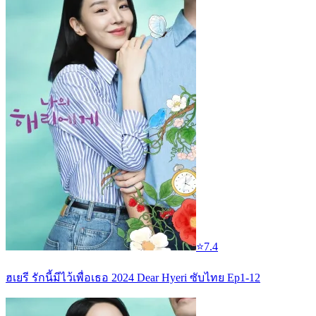
⭐
7.4
ฮเยรี รักนี้มีไว้เพื่อเธอ 2024 Dear Hyeri ซับไทย Ep1-12