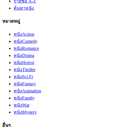
รายชื่อ A-Z
ค้นหาหนัง
หมวดหมู่
หนัง
Action
หนัง
Comedy
หนัง
Romance
หนัง
Drama
หนัง
Horror
หนัง
Thriller
หนัง
Sci-Fi
หนัง
Fantasy
หนัง
Animation
หนัง
Family
หนัง
War
หนัง
Mystery
อื่นๆ