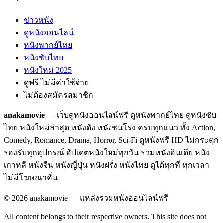
ข่าวหนัง
ดูหนังออนไลน์
หนังพากย์ไทย
หนังซับไทย
หนังใหม่ 2025
ดูฟรี ไม่มีค่าใช้จ่าย
ไม่ต้องสมัครสมาชิก
anakamovie
— เว็บดูหนังออนไลน์ฟรี ดูหนังพากย์ไทย ดูหนังซับ
ไทย หนังใหม่ล่าสุด หนังดัง หนังชนโรง ครบทุกแนว ทั้ง Action,
Comedy, Romance, Drama, Horror, Sci-Fi ดูหนังฟรี HD ไม่กระตุก
รองรับทุกอุปกรณ์ อัปเดตหนังใหม่ทุกวัน รวมหนังอินเดีย หนัง
เกาหลี หนังจีน หนังญี่ปุ่น หนังฝรั่ง หนังไทย ดูได้ทุกที่ ทุกเวลา
ไม่มีโฆษณาคั่น
©
2026
anakamovie — แหล่งรวมหนังออนไลน์ฟรี
All content belongs to their respective owners. This site does not