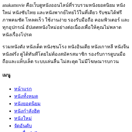
anakamovie คือเว็บดูหนังออนไลน์ที่รวบรวมหนังยอดนิยม หนัง
ใหม่ หนังซับไทย และหนังพากย์ไทยไว้ในที่เดียว รับชมได้ฟรี
ภาพคมชัด โหลดเร็ว ใช้งานง่าย รองรับมือถือ คอมพิวเตอร์ และ
ทุกอุปกรณ์ อัปเดตหนังใหม่อย่างต่อเนื่องเพื่อให้คุณไม่พลาด
หนังเรื่องโปรด
รวมหนังดัง หนังเด็ด หนังชนโรง หนังอินเดีย หนังเกาหลี หนังจีน
หนังฝรั่ง ดูได้ทันทีโดยไม่ต้องสมัครสมาชิก รองรับการดูบนมือ
ถือและแท็บเล็ต ระบบเล่นลื่น ไม่สะดุด ไม่มีโฆษณารบกวน
เมนู
หน้าแรก
หนังทั้งหมด
หนังยอดนิยม
หนังกำลังฮิต
หนังใหม่
จัดอันดับ