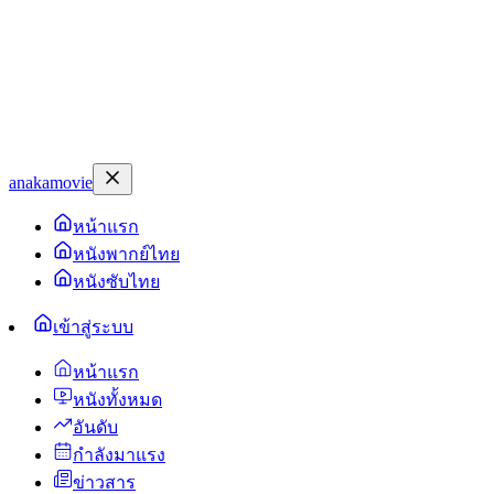
anakamovie
หน้าแรก
หนังพากย์ไทย
หนังซับไทย
เข้าสู่ระบบ
หน้าแรก
หนังทั้งหมด
อันดับ
กำลังมาแรง
ข่าวสาร