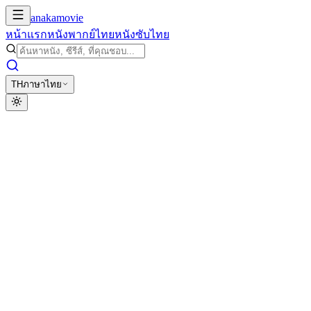
anakamovie
หน้าแรก
หนังพากย์ไทย
หนังซับไทย
TH
ภาษาไทย