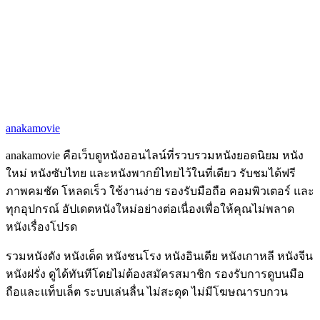
anakamovie
anakamovie คือเว็บดูหนังออนไลน์ที่รวบรวมหนังยอดนิยม หนัง
ใหม่ หนังซับไทย และหนังพากย์ไทยไว้ในที่เดียว รับชมได้ฟรี
ภาพคมชัด โหลดเร็ว ใช้งานง่าย รองรับมือถือ คอมพิวเตอร์ และ
ทุกอุปกรณ์ อัปเดตหนังใหม่อย่างต่อเนื่องเพื่อให้คุณไม่พลาด
หนังเรื่องโปรด
รวมหนังดัง หนังเด็ด หนังชนโรง หนังอินเดีย หนังเกาหลี หนังจีน
หนังฝรั่ง ดูได้ทันทีโดยไม่ต้องสมัครสมาชิก รองรับการดูบนมือ
ถือและแท็บเล็ต ระบบเล่นลื่น ไม่สะดุด ไม่มีโฆษณารบกวน