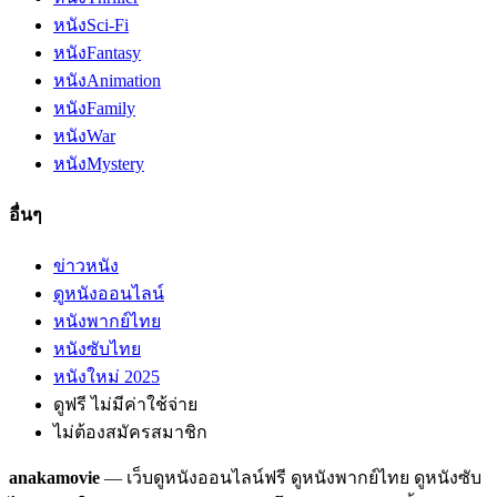
หนัง
Sci-Fi
หนัง
Fantasy
หนัง
Animation
หนัง
Family
หนัง
War
หนัง
Mystery
อื่นๆ
ข่าวหนัง
ดูหนังออนไลน์
หนังพากย์ไทย
หนังซับไทย
หนังใหม่ 2025
ดูฟรี ไม่มีค่าใช้จ่าย
ไม่ต้องสมัครสมาชิก
anakamovie
— เว็บดูหนังออนไลน์ฟรี ดูหนังพากย์ไทย ดูหนังซับ