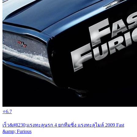
⭐
6.7
เร็ว&#8230;แรงทะลุนรก 4 ยกทีมซิ่ง แรงทะลุไมล์ 2009 Fast
&amp; Furious